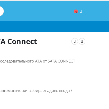
TA Connect
последовательного ATA от SATA CONNECT
я автоматически выбирает адрес ввода /