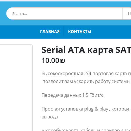
ГЛАВНАЯ
КОНТАКТЫ
Serial ATA карта SA
10.00
₪
Высокоскоростная 2/4-портовая карта 
позволит вам ускорить работу системы
Передача данных 1,5 Гбит/с
Простая установка plug & play , котора
вывода
В коробке: карта, кабель и драйвер диск